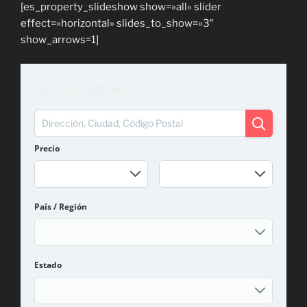
[es_property_slideshow show=»all» slider
effect=»horizontal» slides_to_show=»3″
show_arrows=1]
Advanced Search
Precio
País / Región
Estado