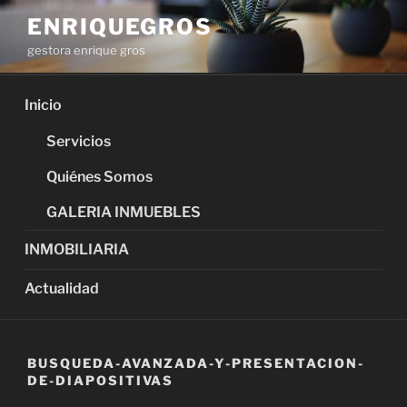
Saltar
ENRIQUEGROS
al
gestora enrique gros
contenido
Inicio
Servicios
Quiénes Somos
GALERIA INMUEBLES
INMOBILIARIA
Actualidad
BUSQUEDA-AVANZADA-Y-PRESENTACION-
DE-DIAPOSITIVAS