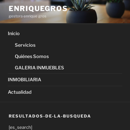
Saltar
ENRIQUEGROS
al
gestora enrique gros
contenido
Inicio
Servicios
Quiénes Somos
GALERIA INMUEBLES
INMOBILIARIA
Actualidad
RESULTADOS-DE-LA-BUSQUEDA
[es_search]